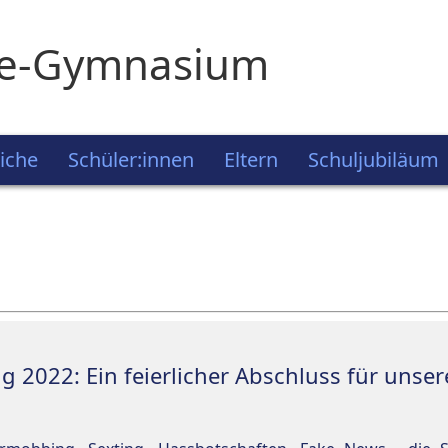
ie-Gymnasium
iche
Schüler:innen
Eltern
Schuljubiläum
g 2022: Ein feierlicher Abschluss für unse