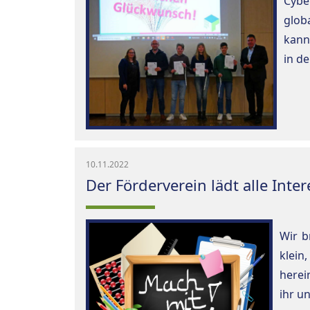
Cybe
glob
kann
in d
10.11.2022
Der Förderverein lädt alle Int
Wir b
klein
herei
ihr u