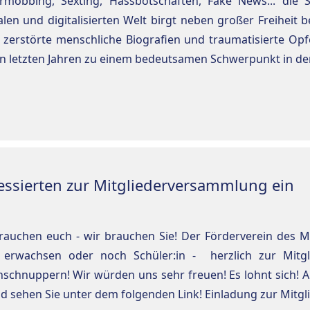
rmobbing, Sexting, Hassbotschaften, Fake News... die S
alen und digitalisierten Welt birgt neben großer Freihei
 zerstörte menschliche Biografien und traumatisierte Opf
en letzten Jahren zu einem bedeutsamen Schwerpunkt in der
eressierten zur Mitgliederversammlung ein
rauchen euch - wir brauchen Sie! Der Förderverein des MC
, erwachsen oder noch Schüler:in - herzlich zur Mit
nschnuppern! Wir würden uns sehr freuen! Es lohnt sich! A
nd sehen Sie unter dem folgenden Link! Einladung zur Mit