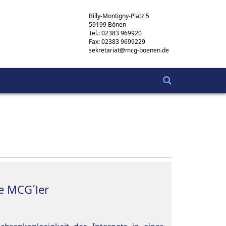
Billy-Montigny-Platz 5
59199 Bönen
Tel.: 02383 969920
Fax: 02383 9699229
sekretariat@mcg-boenen.de
re MCG´ler