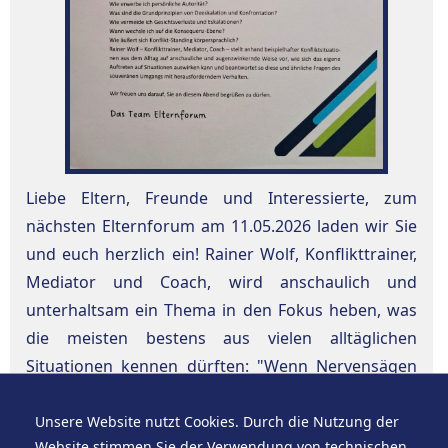
Liebe Eltern, Freunde und Interessierte, zum
nächsten Elternforum am 11.05.2026 laden wir Sie
und euch herzlich ein! Rainer Wolf, Konflikttrainer,
Mediator und Coach, wird anschaulich und
unterhaltsam ein Thema in den Fokus heben, was
die meisten bestens aus vielen alltäglichen
Situationen kennen dürften: "Wenn Nervensägen
an unseren Nerven sägen". Wie geht man mit
konfliktträchtigen Bege...
Unsere Website nutzt Cookies. Durch die Nutzung der
Website stimmen Sie der Verwendung von technischen