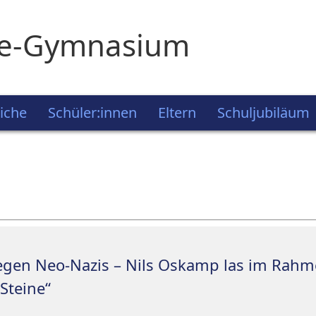
ie-Gymnasium
iche
Schüler:innen
Eltern
Schuljubiläum
egen Neo-Nazis – Nils Oskamp las im Rahm
Steine“