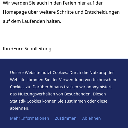
Wir werden Sie auch in den Ferien hier auf der
Homepage über weitere Schritte und Entscheidungen
auf dem Laufenden halten.
Ihre/Eure Schulleitung
Dr. P. Petrak und B. Giese
Unsere Website nutzt Cookies. Durch die Nutzung der
Stand vom 3. April 2020, um 17:13 Uhr.
Website stimmen Sie der Verwendung von technischen
Cookies zu. Darüber hinaus tracken wir anonymisiert
das Nutzungsverhalten von Besuchenden. Diesen
Statistik-Cookies können Sie zustimmen oder diese
ablehnen.
Suche
Sitemap
Kontakt
Impressum
Mehr Informationen
Zustimmen
Ablehnen
© 2026 Marie-Curie-Gymnasium