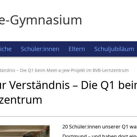
ie-Gymnasium
iche
Schüler:innen
Eltern
Schuljubiläum
tändnis – Die Q1 beim Meet-a-jew-Projekt im BVB-Lernzentrum
r Verständnis – Die Q1 be
nzentrum
20 Schüler:innen unserer Q1 w
Dortmund – und haben dort ei