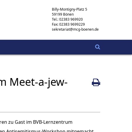
Billy-Montigny-Platz 5
59199 Bönen
Tel.: 02383 969920
Fax: 02383 9699229
sekretariat@mcg-boenen.de
im Meet-a-jew-
aren zu Gast im BVB-Lernzentrum
nen Antisemitismus-Workshop mitgemacht,