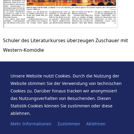
Schüler des Literaturkurses überzeugen Zuschauer mit
Western-Komödie
Stand vom 2. Juli 2019, um 18:16 Uhr.
Unsere Website nutzt Cookies. Durch die Nutzung der
Website stimmen Sie der Verwendung von technischen
Cookies zu. Darüber hinaus tracken wir anonymisiert
das Nutzungsverhalten von Besuchenden. Diesen
Statistik-Cookies können Sie zustimmen oder diese
ablehnen.
Suche
Sitemap
Kontakt
Impressum
Mehr Informationen
Zustimmen
Ablehnen
© 2026 Marie-Curie-Gymnasium