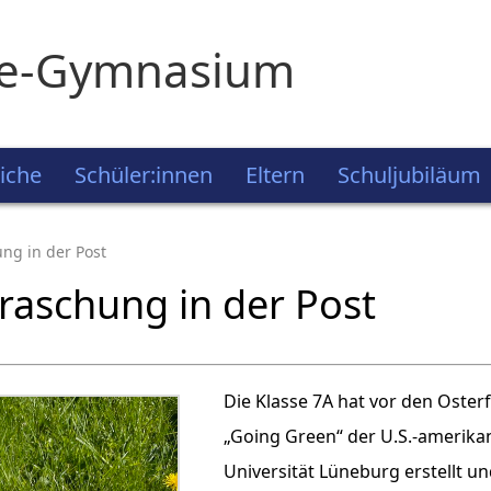
ie-Gymnasium
iche
Schüler:innen
Eltern
Schuljubiläum
ng in der Post
raschung in der Post
Die Klasse 7A hat vor den Oste
„Going Green“ der U.S.-amerika
Universität Lüneburg erstellt u