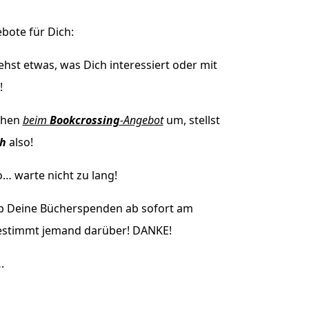
ebote für Dich:
ehst etwas, was Dich interessiert oder mit
!
schen
beim
Bookcrossing
-Angebot
um, stellst
h
also!
o… warte nicht zu lang!
gib Deine Bücherspenden ab sofort am
bestimmt jemand darüber! DANKE!
.