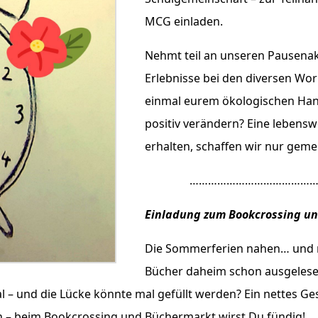
MCG einladen.
Nehmt teil an unseren Pausenak
Erlebnisse bei den diversen Wo
einmal eurem ökologischen Han
positiv verändern? Eine lebenswe
erhalten, schaffen wir nur geme
……………………………………
Einladung zum Bookcrossing un
Die Sommerferien nahen… und n
Bücher daheim schon ausgelesen
l – und die Lücke könnte mal gefüllt werden? Ein nettes G
 – beim Bookcrossing und Büchermarkt wirst Du fündig!