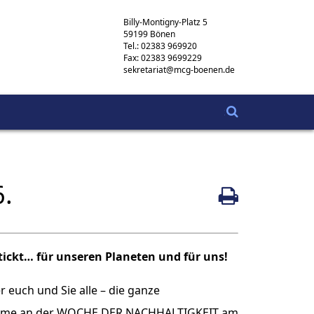
Billy-Montigny-Platz 5
59199 Bönen
Tel.: 02383 969920
Fax: 02383 9699229
sekretariat@mcg-boenen.de
.
tickt… für unseren Planeten und für uns!
 euch und Sie alle – die ganze
nahme an der WOCHE DER NACHHALTIGKEIT am