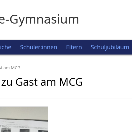
ie-Gymnasium
iche
Schüler:innen
Eltern
Schuljubiläum
ast am MCG
 zu Gast am MCG