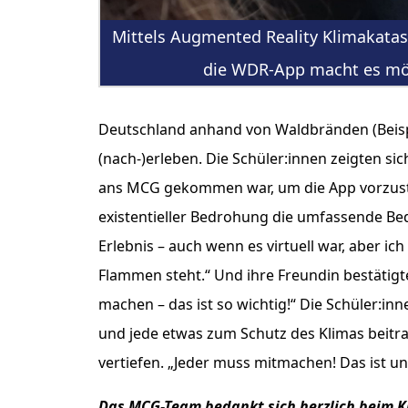
Mittels Augmented Reality Klimakatas
die WDR-App macht es mö
Deutschland anhand von Waldbränden (Beispi
(nach-)erleben. Die Schüler:innen zeigten 
ans MCG gekommen war, um die App vorzustel
existentieller Bedrohung die umfassende Be
Erlebnis – auch wenn es virtuell war, aber ich
Flammen steht.“ Und ihre Freundin bestätigt
machen – das ist so wichtig!“ Die Schüler:
und jede etwas zum Schutz des Klimas beitra
vertiefen. „Jeder muss mitmachen! Das ist uns
Das MCG-Team bedankt sich herzlich beim K