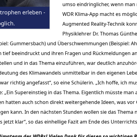
umso eindringlicher, wenn man r
trophen erleben -
WDR Klima-App macht es möglich.
glich.
Augmented Reality-Technik konnt
Physiklehrer Dr. Thomas Günthe
el: Gummersbach) und Überschwemmungen (Beispiel: Ahrtal
sich tief beeindruckt und ihren Fragen und Rückmeldungen 
len und in das Thema einzuführen, war deutlich anzuhören
deutung des Klimawandels unmittelbar in den eigenen Leben
 war richtig angefasst“, so eine Schülerin. „Ich hoffe, ich 
e: „Ein Supereinstieg in das Thema. Eigentlich müsste man
innen hatten auch schon direkt weitergehende Ideen, was v
gen kann. In den nächsten Stunden wollen sie das Thema n
 jetzt klar“, so das einhellige Fazit am Ende des Unterricht
limateam des WDRs! Vielen Dank für diesen so wichtigen 