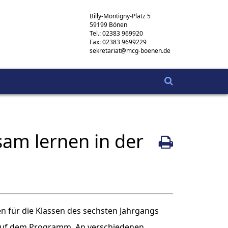
Billy-Montigny-Platz 5
59199 Bönen
Tel.: 02383 969920
Fax: 02383 9699229
sekretariat@mcg-boenen.de
am lernen in der
n für die Klassen des sechsten Jahrgangs
 auf dem Programm. An verschiedenen