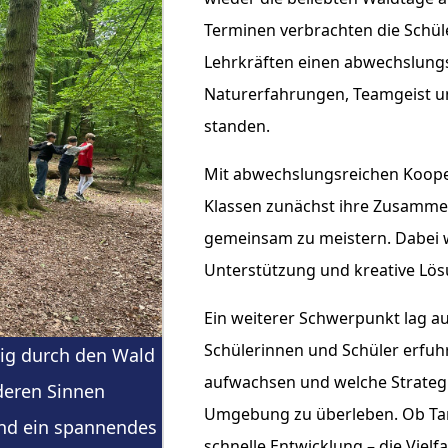
Terminen verbrachten die Schül
Lehrkräften einen abwechslungs
Naturerfahrungen, Teamgeist un
standen.
Mit abwechslungsreichen Kooper
Klassen zunächst ihre Zusamme
gemeinsam zu meistern. Dabei 
Unterstützung und kreative Lös
Ein weiterer Schwerpunkt lag au
Schülerinnen und Schüler erfuhr
tig durch den Wald
aufwachsen und welche Strategie
deren Sinnen
Umgebung zu überleben. Ob Tarn
nd ein spannendes
schnelle Entwicklung – die Vielf