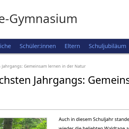
ie-Gymnasium
iche
Schüler:innen
Eltern
Schuljubiläum
n Jahrgangs: Gemeinsam lernen in der Natur
chsten Jahrgangs: Gemeins
Auch in diesem Schuljahr stande
wieder die beliebten Waldtage