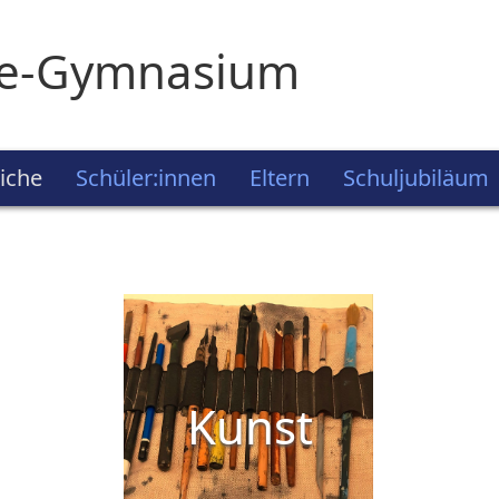
ie-Gymnasium
iche
Schüler:innen
Eltern
Schuljubiläum
Kunst