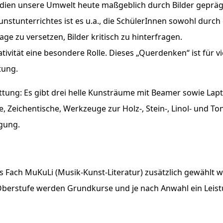
 unsere Umwelt heute maßgeblich durch Bilder geprägt ist
nstunterrichtes ist es u.a., die SchülerInnen sowohl durch
age zu versetzen, Bilder kritisch zu hinterfragen.
tivität eine besondere Rolle. Dieses „Querdenken“ ist für v
tung.
tung: Es gibt drei helle Kunsträume mit Beamer sowie Lap
 Zeichentische, Werkzeuge zur Holz-, Stein-, Linol- und To
gung.
as Fach MuKuLi (Musik-Kunst-Literatur) zusätzlich gewählt
der Oberstufe werden Grundkurse und je nach Anwahl ein Lei