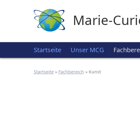
Marie-Cur
Startseite
Unser MCG
Fachbere
Startseite
»
Fachbereich
»
Kunst